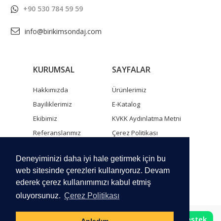
+90 530 784 59 59
info@birikimsondaj.com
KURUMSAL
SAYFALAR
Hakkımızda
Ürünlerimiz
Bayiliklerimiz
E-Katalog
Ekibimiz
KVKK Aydınlatma Metni
Referanslarımız
Çerez Politikası
İnsan Kaynakları
Gizlilik Sözleşmesi
Deneyiminizi daha iyi hale getirmek için bu
İletişim Formu ve
Harita
web sitesinde çerezleri kullanıyoruz. Devam
ederek çerez kullanımımızı kabul etmiş
oluyorsunuz.
Çerez Politikası
WhatsApp Destek