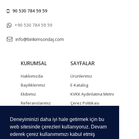
90 530 784 59 59
+90 530 784 59 59
info@birikimsondaj.com
KURUMSAL
SAYFALAR
Hakkımızda
Ürünlerimiz
Bayiliklerimiz
E-Katalog
Ekibimiz
KVKK Aydınlatma Metni
Referanslarımız
Çerez Politikası
İnsan Kaynakları
Gizlilik Sözleşmesi
Deneyiminizi daha iyi hale getirmek için bu
İletişim Formu ve
Harita
web sitesinde çerezleri kullanıyoruz. Devam
ederek çerez kullanımımızı kabul etmiş